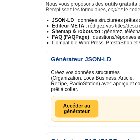
Nous vous proposons des
outils gratuits
p
Remplissez les formulaires,
copiez
le code
JSON-LD
: données structurées prêtes à
Éditeur META
: rédigez vos titles/des
Sitemap & robots.txt
: générez, téléch
FAQ (FAQPage)
: questions/réponses e
Compatible WordPress, PrestaShop et 
Générateur JSON-LD
Créez vos données structurées
(Organization, LocalBusiness, Article,
Recipe, RadioStation) avec aperçu et c
prêt à coller.
Accéder au
générateur