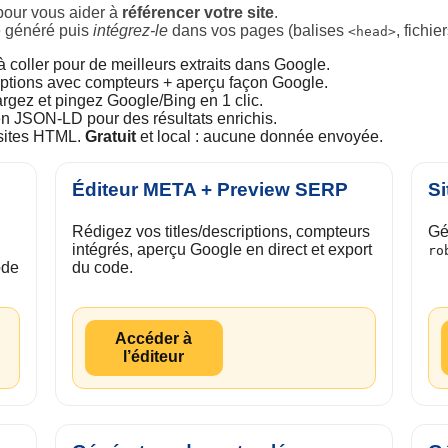
our vous aider à
référencer votre site
.
 généré puis
intégrez-le
dans vos pages (balises
, fichie
<head>
 coller pour de meilleurs extraits dans Google.
criptions avec compteurs + aperçu façon Google.
argez et pingez Google/Bing en 1 clic.
n JSON-LD pour des résultats enrichis.
sites HTML.
Gratuit
et local : aucune donnée envoyée.
Éditeur META + Preview SERP
Si
Rédigez vos titles/descriptions, compteurs
Gé
intégrés, aperçu Google en direct et export
ro
ode
du code.
Accéder à
l’éditeur