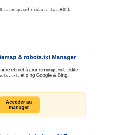
rs
/
, etc.).
sitemap.xml
robots.txt
temap & robots.txt Manager
nère et met à jour
, édite
sitemap.xml
, et ping Google & Bing.
bots.txt
Accéder au
manager