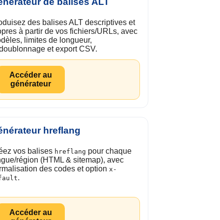
nérateur de balises ALT
oduisez des balises ALT descriptives et
opres à partir de vos fichiers/URLs, avec
dèles, limites de longueur,
doublonnage et export CSV.
Accéder au
générateur
nérateur hreflang
éez vos balises
pour chaque
hreflang
ngue/région (HTML & sitemap), avec
rmalisation des codes et option
x-
.
fault
Accéder au