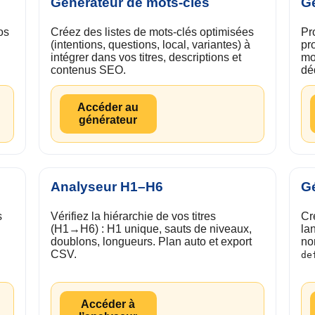
Générateur de mots-clés
Gé
os
Créez des listes de mots-clés optimisées
Pr
(intentions, questions, local, variantes) à
pr
intégrer dans vos titres, descriptions et
mo
contenus SEO.
dé
Accéder au
générateur
Analyseur H1–H6
Gé
s
Vérifiez la hiérarchie de vos titres
Cr
(H1→H6) : H1 unique, sauts de niveaux,
la
doublons, longueurs. Plan auto et export
no
CSV.
de
Accéder à