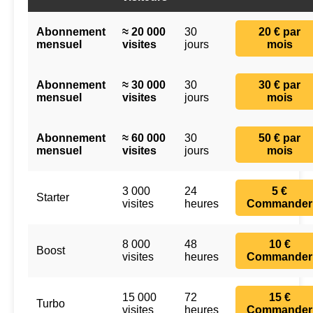
Abonnement
≈ 20 000
30
20 € par
mensuel
visites
jours
mois
Abonnement
≈ 30 000
30
30 € par
mensuel
visites
jours
mois
Abonnement
≈ 60 000
30
50 € par
mensuel
visites
jours
mois
3 000
24
5 €
Starter
visites
heures
Commander
8 000
48
10 €
Boost
visites
heures
Commander
15 000
72
15 €
Turbo
visites
heures
Commander