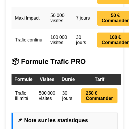
50 000
50 €
Maxi Impact
7 jours
visites
Commander
100 000
30
100 €
Trafic continu
visites
jours
Commander
📦 Formule Trafic PRO
Formule
Visites
Durée
Tarif
Trafic
500 000
30
250 €
illimité
visites
jours
Commander
📌 Note sur les statistiques