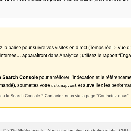
ez la balise pour suivre vos visites en direct (Temps réel > Vue 
s internes… apparaîtront dans Analytics ; utilisez le rapport “E
le Search Console
pour améliorer l’indexation et le référenceme
andé), soumettez votre
et surveillez les perform
sitemap.xml
ics ou la Search Console ? Contactez-nous via la page “Contactez-nous”.
© 2026 AlloSponsor.fr – Service automatique de trafic simulé -
CGU