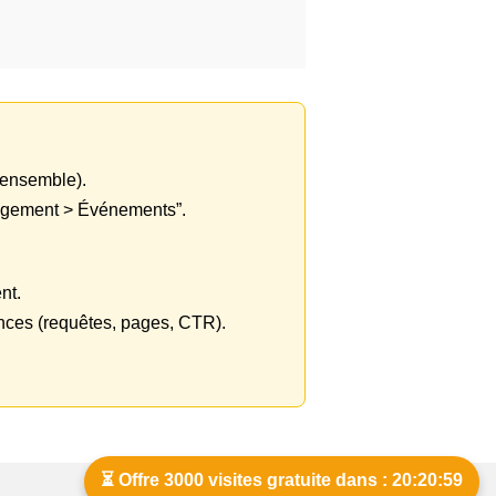
d’ensemble).
ngagement > Événements”.
nt.
ances (requêtes, pages, CTR).
⏳ Offre 3000 visites gratuite dans : 20:20:59