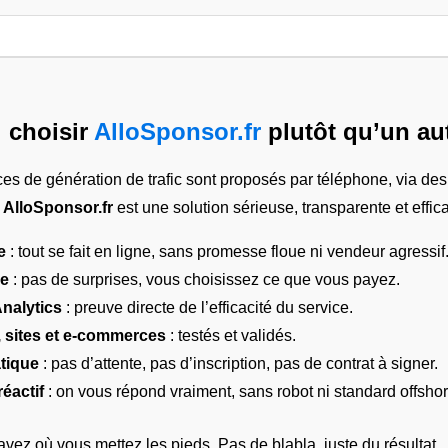
 choisir
AlloSponsor.fr
plutôt qu’un aut
es de génération de trafic sont proposés par téléphone, via des
i
AlloSponsor.fr
est une solution sérieuse, transparente et effica
e
: tout se fait en ligne, sans promesse floue ni vendeur agressif
ne
: pas de surprises, vous choisissez ce que vous payez.
Analytics
: preuve directe de l’efficacité du service.
, sites et e-commerces
: testés et validés.
tique
: pas d’attente, pas d’inscription, pas de contrat à signer.
réactif
: on vous répond vraiment, sans robot ni standard offshor
avez où vous mettez les pieds. Pas de blabla, juste du résultat.