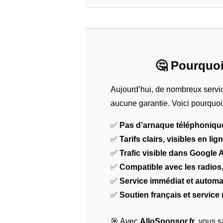
🤔 Pourquoi
Aujourd’hui, de nombreux servic
aucune garantie. Voici pourquo
✅
Pas d’arnaque téléphoniqu
✅
Tarifs clairs, visibles en lig
✅
Trafic visible dans Google 
✅
Compatible avec les radios
✅
Service immédiat et automa
✅
Soutien français et service 
🎯 Avec
AlloSponsor.fr
, vous s